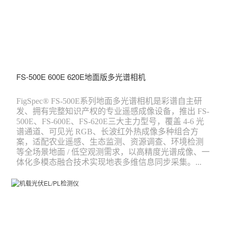
FS-500E 600E 620E地面版多光谱相机
FigSpec® FS-500E系列地面多光谱相机是彩谱自主研
发、拥有完整知识产权的专业遥感成像设备，推出 FS-
500E、FS-600E、FS-620E三大主力型号，覆盖 4-6 光
谱通道、可见光 RGB、长波红外热成像多种组合方
案，适配农业遥感、生态监测、资源调查、环境检测
等全场景地面 / 低空观测需求，以高精度光谱成像、一
体化多模态融合技术实现地表多维信息同步采集。...