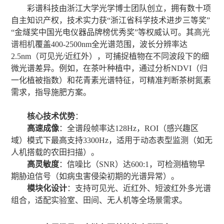
彩谱科技由浙江大学光学博士团队创立，拥有数十项
自主知识产权，技术实力获
“浙江省科学技术进步三等奖”
“金燧奖中国光电仪器品牌榜优秀奖”等权威认可。其
高光
谱相机
覆盖400-2500nm全光谱范围，波长分辨率达
2.5nm（可见光/近红外），可捕捉植物在不同波段下的细
微光谱差异。例如，在茶叶种植中，通过分析NDVI（归
一化植被指数）和花青素光谱特征，可精准判断茶树氮素
需求，指导施肥方案。
核心技术优势
：
高速成像
：全谱段帧率达
128Hz，ROI（感兴趣区
域）模式下最高支持3300Hz，适用于动态表型监测（如无
人机搭载的农田扫描）。
高灵敏度
：信噪比（
SNR）达600:1，可检测植物早
期胁迫信号（如病虫害侵染初期的光谱异常）。
模块化设计
：支持可见光、近红外、短波红外多光谱
组合，适配实验室、田间、无人机等全场景需求。