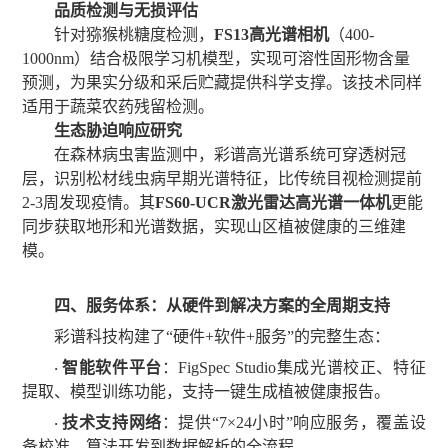
品质检测与无损评估
针对猕猴桃糖度检测，
FS13高光谱相机
（
400-
1000nm）结合极限学习机模型，实现可溶性固形物含量
预测，为果实分级和采后贮藏提供科学支撑。该技术同样
适用于蔬菜农药残留检测。
生态胁迫响应研究
在森林病虫害监测中，彩谱高光谱系统可穿透树冠
层，识别松材线虫病早期光谱特征，比传统目视检测提前
2-3周发现疫情。其
FS60-UCR激光雷达高光谱一体机
更能
同步获取地形和光谱数据，实现山区植被健康的三维建
模。
四、服务体系：从硬件到解决方案的全周期支持
彩谱科技构建了
“硬件+软件+服务”的完整生态：
智能软件平台
：
FigSpec
Studio集成光谱校正、特征
·
提取、模型训练功能，支持一键生成植被健康报告。
技术支持网络
：提供
“7×24小时”响应服务，覆盖设
·
备校准、算法开发到数据解析的全流程。