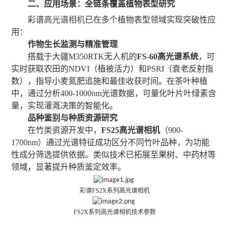
二、应用场景：全链条覆盖植物表型研究
彩谱
高光谱相机
已在多个植物表型领域实现突破性应
用：
作物生长监测与精准管理
搭载于大疆
M350RTK无人机的
FS-60高光谱系统
，可
实时获取农田的
NDVI（植被活力）和PSRI（衰老反射指
数），指导小麦氮肥追施和最佳收获时间。在茶叶种植
中，通过分析400-1000nm光谱数据，可量化叶片叶绿素含
量，实现灌溉决策的智能化。
品种鉴别与种质资源研究
在竹类资源开发中，
FS25高光谱相机
（
900-
1700nm）通过光谱特征成功区分不同竹叶品种，为功能
性成分筛选提供依据。类似技术已拓展至果树、中药材等
领域，显著提升种质鉴定效率。
彩谱
FS2X系列高光谱相机
FS2X系列高光谱相机技术参数