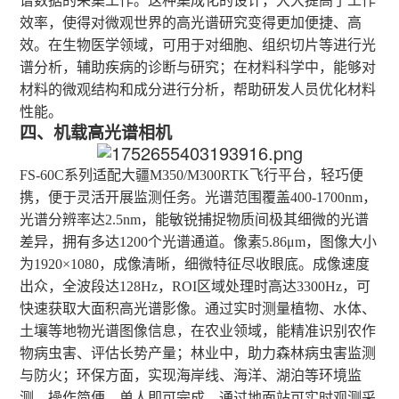
谱数据的采集工作。这种集成化的设计，大大提高了工作
效率，使得对微观世界的高光谱研究变得更加便捷、高
效。在生物医学领域，可用于对细胞、组织切片等进行光
谱分析，辅助疾病的诊断与研究；在材料科学中，能够对
材料的微观结构和成分进行分析，帮助研发人员优化材料
性能。
四、
机载高光谱相机
FS-60C系列适配大疆M350/M300RTK飞行平台，轻巧便
携，便于灵活开展监测任务。光谱范围覆盖400-1700nm，
光谱分辨率达2.5nm，能敏锐捕捉物质间极其细微的光谱
差异，拥有多达1200个光谱通道。像素5.86μm，图像大小
为1920×1080，成像清晰，细微特征尽收眼底。成像速度
出众，全波段达128Hz，ROI区域处理时高达3300Hz，可
快速获取大面积高光谱影像。通过实时测量植物、水体、
土壤等地物光谱图像信息，在农业领域，能精准识别农作
物病虫害、评估长势产量；林业中，助力森林病虫害监测
与防火；环保方面，实现海岸线、海洋、湖泊等环境监
测。操作简便，单人即可完成，通过地面站可实时观测采