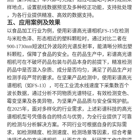
样地点，设置航线数据预览及多种校正功能，支持批处理
，为各行业提供精准、高效的数据支持。
五、
应用案例及效果
以食品加工行业为例，使用彩谱高光谱相机
FS-15在检测
与米粒色泽、形态相近的塑料颗粒时，通过对比二者在
900-1730nm短波红外波段的光谱反射率，能清晰分辨出塑
料颗粒，保障了食品的安全。在药品生产中，彩谱高光谱
相机可在不破坏药品包装与药品本身的前提下，精准检测
药品中是否混入杂质、成分是否均匀，满足了药品生产对
检测手段严苛的要求。在坚果产品检测中，使用彩谱高光
谱相机（如FS-13），可在工业流水线速度下采集数百个
波长数据，通过分析不同物质光谱特征，有效检测变色、
霉变坚果及各类异物，为坚果产品品质与安全保驾护航。
在
2025年，面对多样化的行业需求，上述彩谱科技的高光
谱相机型号凭借各自的特点与优势，为全行业提供了可靠
的检测与分析解决方案。不同行业可根据自身的实际需
求，如检测精度、检测速度、检测场景等因素，综合考量