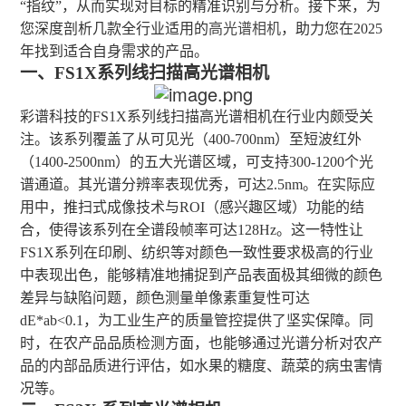
“指纹”，从而实现对目标的精准识别与分析。接下来，为
您深度剖析几款全行业适用的
高光谱相机
，助力您在2025
年找到适合自身需求的产品。
一、
FS1X系列线扫描高光谱相机
彩谱科技的
FS1X系列线扫描高光谱相机在行业内颇受关
注。该系列覆盖了从可见光（400-700nm）至短波红外
（1400-2500nm）的五大光谱区域，可支持300-1200个光
谱通道。其光谱分辨率表现优秀，可达2.5nm。在实际应
用中，推扫式成像技术与ROI（感兴趣区域）功能的结
合，使得该系列在全谱段帧率可达128Hz。这一特性让
FS1X系列在印刷、纺织等对颜色一致性要求极高的行业
中表现出色，能够精准地捕捉到产品表面极其细微的颜色
差异与缺陷问题，颜色测量单像素重复性可达
dE*ab<0.1，为工业生产的质量管控提供了坚实保障。同
时，在农产品品质检测方面，也能够通过光谱分析对农产
品的内部品质进行评估，如水果的糖度、蔬菜的病虫害情
况等。