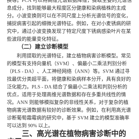
换等。PCA 可以将高维光谱数据降维，提取主要的光谱信
息成分，找到能够最大程度区分健康和染病植株的主成
分。小波变换则可以在不同尺度上分析光谱信号的变化，
捕捉病害引起的细微光谱特征。例如，在对小麦锈病的研
究中，通过小波变换发现了特定尺度下锈病感染叶片在某
些波段的能量变化特征。
（二）建立诊断模型
利用提取的光谱特征，建立植物病害诊断模型。常见
的模型有支持向量机（
SVM）、偏最小二乘法判别分析
（PLS - DA）、人工神经网络（ANN）等。SVM 通过寻
找最优分类超平面，将健康和染病样本分开，具有良好的
泛化能力。PLS - DA 结合了偏最小二乘法和判别分析的
优点，适用于处理高维光谱数据和存在多重共线性的情
况。ANN 则能够模拟复杂的非线性关系，对于复杂的植
物病害光谱数据有较好的诊断效果。例如，在利用高光谱
诊断葡萄霜霉病的研究中，基于 SVM 建立的模型准确率
可以达到 90% 以上。
三
、高光谱在植物病害诊断中的