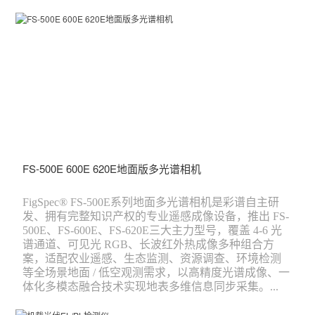
FS-500E 600E 620E地面版多光谱相机
FigSpec® FS-500E系列地面多光谱相机是彩谱自主研
发、拥有完整知识产权的专业遥感成像设备，推出 FS-
500E、FS-600E、FS-620E三大主力型号，覆盖 4-6 光
谱通道、可见光 RGB、长波红外热成像多种组合方
案，适配农业遥感、生态监测、资源调查、环境检测
等全场景地面 / 低空观测需求，以高精度光谱成像、一
体化多模态融合技术实现地表多维信息同步采集。...