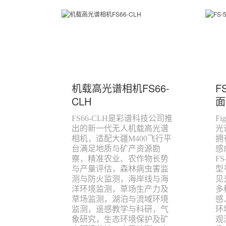
机载高光谱相机FS66-
F
CLH
面
FS66-CLH是彩谱科技公司推
Fi
出的新一代无人机载高光谱
光
相机，适配大疆M400飞行平
拥
台满足地质与矿产资源勘
感
察，精准农业、农作物长势
FS
与产量评估，森林病虫害监
型
测与防火监测，海岸线与海
见
洋环境监测，草场生产力及
多
草场监测，湖泊与流域环境
感
监测，遥感教学与科研，气
环
象研究，生态环境保护及矿
观