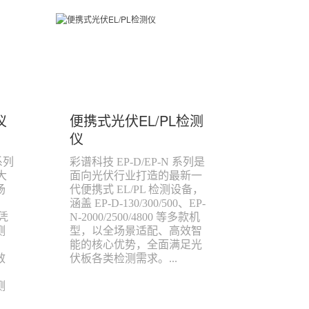
仪
便携式光伏EL/PL检测
仪
系列
彩谱科技 EP-D/EP-N 系列是
大
面向光伏行业打造的最新一
场
代便携式 EL/PL 检测设备，
涵盖 EP-D-130/300/500、EP-
，凭
N-2000/2500/4800 等多款机
测
型，以全场景适配、高效智
，
能的核心优势，全面满足光
效
伏板各类检测需求。...
，
测