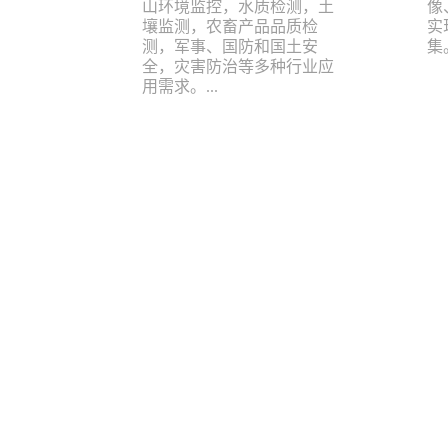
山环境监控，水质检测，土
像
壤监测，农畜产品品质检
实
测，军事、国防和国土安
集。
全，灾害防治等多种行业应
用需求。...
快速导航
友情链
高光谱
产品中心
应用案例
测试视频
资料中心
公益赠
vire
农药残
高光谱