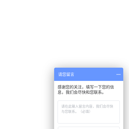
部
请您留言
公司
感谢您的关注，填写一下您的信
息，我们会尽快和您联系。
：浙江省杭州市钱塘新区文渊北路166号6F南
：13858065387（资深专家24h在线）
yuankun@colorspec.cn