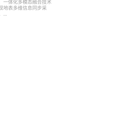
、一体化多模态融合技术
现地表多维信息同步采
...
接
企业总
相机品牌
彩谱总
书
地址
电话
留检测仪
邮箱：
相机