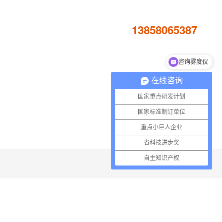
资深专家24h在线:
测试视频
资料中心
13858065387
咨询雾度仪
咨询高光谱相机
在线咨询
国家重点研发计划
国家标准制订单位
重点小巨人企业
省科技进步奖
自主知识产权
行业资讯