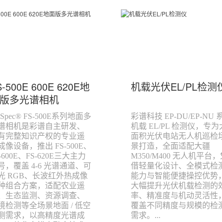
S-500E 600E 620E地
机载光伏EL/PL检测
版多光谱相机
gSpec® FS-500E系列地面多
彩谱科技 EP-DU/EP-NU 
谱相机是彩谱自主研发、
机载 EL/PL 检测仪，专为
有完整知识产权的专业遥
面积光伏电站无人机巡检
成像设备，推出 FS-500E、
景打造，全面适配大疆
-600E、FS-620E三大主力
M350/M400 无人机平台
号，覆盖 4-6 光谱通道、可
借轻量化设计、全模式检
光 RGB、长波红外热成像
能力与智能便捷操控优势
种组合方案，适配农业遥
大幅提升光伏机载检测的
、生态监测、资源调查、
率、精准度与机动灵活性
境检测等全场景地面 / 低空
覆盖不同精度与规模的检
测需求，以高精度光谱成
需求。...